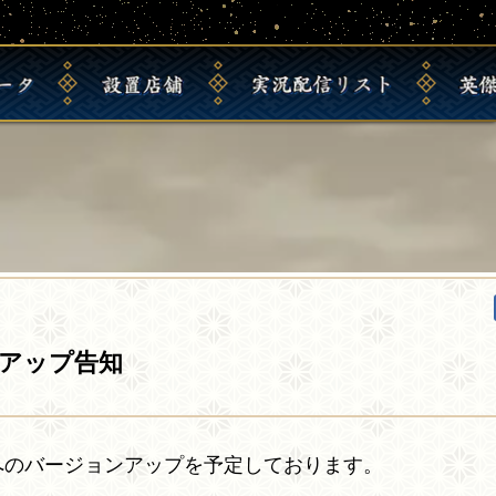
ー
タ
設
置
店
舗
実
況
配
信
リ
ス
ト
英
.
ョンアップ告知
5.0Dへのバージョンアップを予定しております。