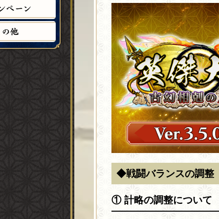
ン
ペ
ー
ン
そ
の
他
◆戦闘バランスの調整
① 計略の調整について