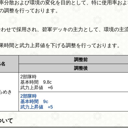
率分散および環境の変化を目的として、特に使用率およ
の調整を行っております。
合わせで採用され、碧軍デッキの主力として、環境の主
果時間と武力上昇値を下げる調整を行っております。
調整前
略名
調整後
2部隊時
基本時間 9.8c
武力上昇値 +6
らめき
2部隊時
基本時間 9c
武力上昇値 +5
ついて