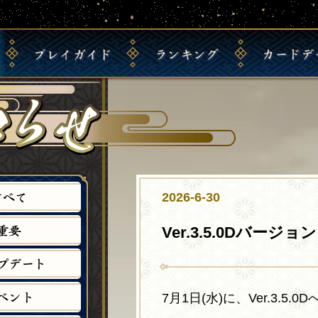
プ
レ
イ
ガ
イ
ド
ラ
ン
キ
ン
グ
カ
ー
ド
デ
英
初
完
全
地
傑
戦
チ
傑
め
全
国
域
士
祭
ー
大
て
プ
主
別
ラ
り
ム
戦
の
レ
君
主
ン
ラ
ラ
と
方
イ
ラ
君
キ
ン
ン
は
は
ガ
ン
ラ
ン
キ
キ
こ
イ
キ
ン
グ
ン
ン
す
べ
て
2026-6-30
ち
ド
ン
キ
グ
グ
ら
グ
ン
重
要
Ver.3.5.0Dバージ
グ
プ
デ
ー
ト
ベ
ン
ト
7月1日(水)に、Ver.3.