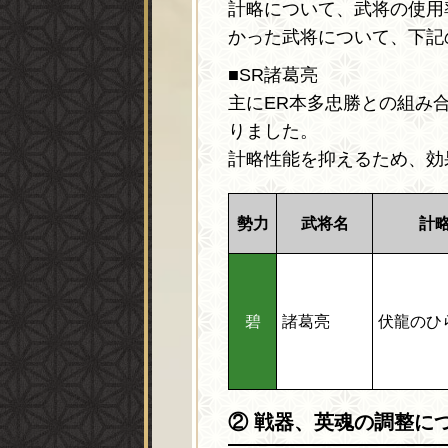
計略について、武将の使用
かった武将について、下記
■SR諸葛亮
主にER本多忠勝との組み
りました。
計略性能を抑えるため、効
勢力
武将名
計
碧
諸葛亮
伏龍のひ
② 戦器、英魂の調整に