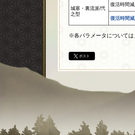
復活時間減
城塞・裏流派/弐
之型
復活時間減
※各パラメータについては
ポスト