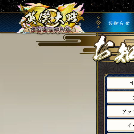
お
知
ら
せ
ア
ッ
イ