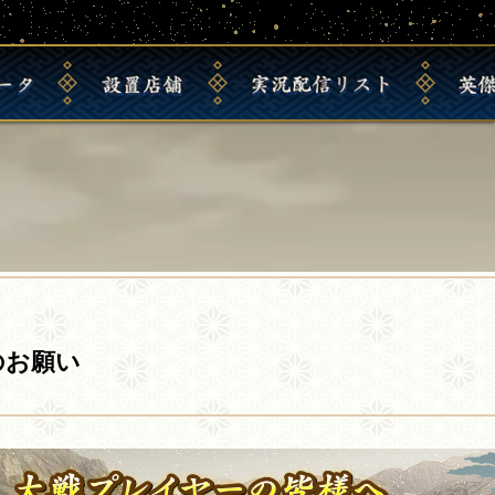
ー
タ
設
置
店
舗
実
況
配
信
リ
ス
ト
英
.
のお願い