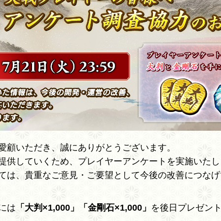
愛顧いただき、誠にありがとうございます。
提供していくため、プレイヤーアンケートを実施いたし
ては、貴重なご意見・ご要望として今後の改善につなげ
には
「大判×1,000」「
金剛石×1,000」
を後日プレゼン