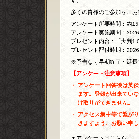
す。
多くの皆様のご参加を、お
アンケート所要時間：約15
アンケート実施期間：2026年
プレゼント内容：「
大判1,
プレゼント配付時期：202
※予告なく早期終了・延長
【アンケート注意事項】
アンケート回答後は英傑
ます。登録が出来ていな
け取りができません。
アクセス集中等で繋がり
きますよう、お願い申し
▼アンケートはこちら