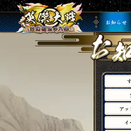
お
知
ら
せ
ア
ッ
イ