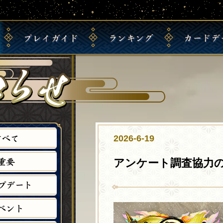
プ
レ
イ
ガ
イ
ド
ラ
ン
キ
ン
グ
カ
ー
ド
デ
英
初
完
全
地
傑
戦
チ
傑
め
全
国
域
士
祭
ー
大
て
プ
主
別
ラ
り
ム
戦
の
レ
君
主
ン
ラ
ラ
と
方
イ
ラ
君
キ
ン
ン
は
は
ガ
ン
ラ
ン
キ
キ
こ
イ
キ
ン
グ
ン
ン
す
べ
て
2026-6-19
ち
ド
ン
キ
グ
グ
ら
グ
ン
重
要
アンケート調査協力
グ
プ
デ
ー
ト
ベ
ン
ト