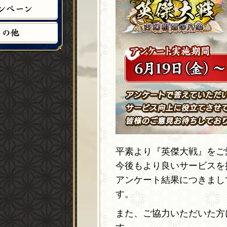
ン
ペ
ー
ン
そ
の
他
平素より『英傑大戦』をご
今後もより良いサービスを
アンケート結果につきまし
す。
また、ご協力いただいた方