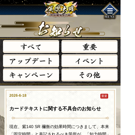
す
べ
て
重
要
ア
ッ
プ
デ
ー
ト
イ
ベ
ン
ト
キ
ャ
ン
ペ
ー
ン
そ
の
他
2026-6-18
重要
カードテキストに関する不具合のお知らせ
現在、紫140 SR 禰衡の効果時間につきまして、本来
「固定時間」と表記されるべき箇所が、「知力時間」