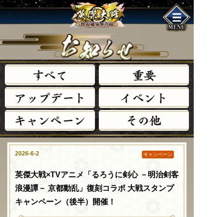
す
べ
て
重
要
ア
ッ
プ
デ
ー
ト
イ
ベ
ン
ト
キ
ャ
ン
ペ
ー
ン
そ
の
他
2026-6-2
キャンペーン
英傑大戦×TVアニメ「るろうに剣心 －明治剣客
浪漫譚－ 京都動乱」復刻コラボ 大戦スタンプ
キャンペーン（後半）開催！