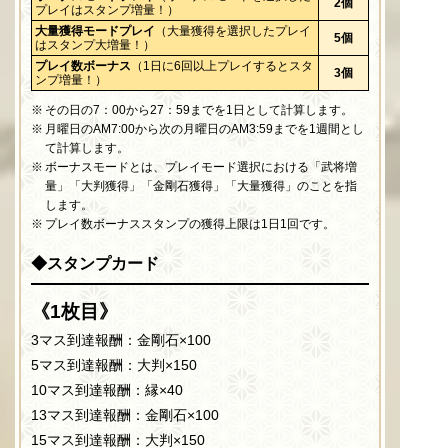
2個
プレイはスタンプ増量！）
大量獲得モードプレイ
（大量獲得を選択したプレイ
5個
はスタンプ大増量！）
プレイ数ボーナス
（1日に6回以上プレイするとスタ
3個
ンプ増量！）
その日の7：00から27：59までを1日として計算します。
月曜日のAM7:00から次の月曜日のAM3:59までを1週間とし
て計算します。
ボーナスモードとは、プレイモード選択における「武将増
量」「大判獲得」「金剛石獲得」「大量獲得」のことを指
します。
プレイ数ボーナススタンプの獲得上限は1日1回です。
◆スタンプカード
《1枚目》
3マス到達報酬：金剛石×100
5マス到達報酬：大判×150
10マス到達報酬：縁×40
13マス到達報酬：金剛石×100
15マス到達報酬：大判×150