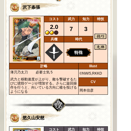
沢下条張
コスト
武力
知力
特技
2.0
7
3
兵種
時代
計略
Illust
薄刃乃太刀
必要士気 5
©NW/S,RKKD
武力と移動速度が上がり、敵を撃破するた
CV
びに琥煌ゲージが増加する。さらに旋回操
作を行うと、向いている方向に槍を投げる
岡本信彦
ようになる
悠久山安慈
コスト
武力
知力
特技