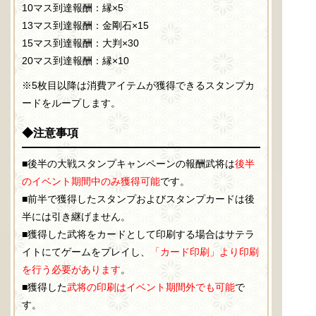
10マス到達報酬：縁×5
13マス到達報酬：金剛石×15
15マス到達報酬：大判×30
20マス到達報酬：縁×10
※5枚目以降は消費アイテムが獲得できるスタンプカ
ードをループします。
◆注意事項
■後半の大戦スタンプキャンペーンの報酬武将は
後半
のイベント期間中のみ獲得可能
です。
■前半で獲得したスタンプおよびスタンプカードは後
半には引き継げません。
■獲得した武将をカードとして印刷する場合はサテラ
イトにてゲームをプレイし、
「カード印刷」より印刷
を行う必要があります
。
■獲得した
武将の印刷はイベント期間外でも可能
で
す。