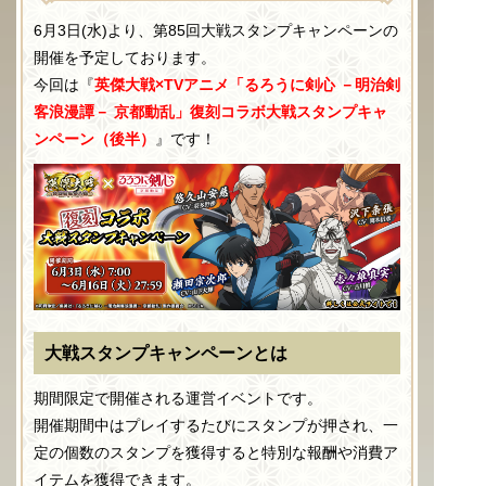
6月3日(水)より、第85回大戦スタンプキャンペーンの
開催を予定しております。
今回は『
英傑大戦×TVアニメ「るろうに剣心 －明治剣
客浪漫譚－ 京都動乱」復刻コラボ大戦スタンプキャ
ンペーン（後半）
』です！
大戦スタンプキャンペーンとは
期間限定で開催される運営イベントです。
開催期間中はプレイするたびにスタンプが押され、一
定の個数のスタンプを獲得すると特別な報酬や消費ア
イテムを獲得できます。