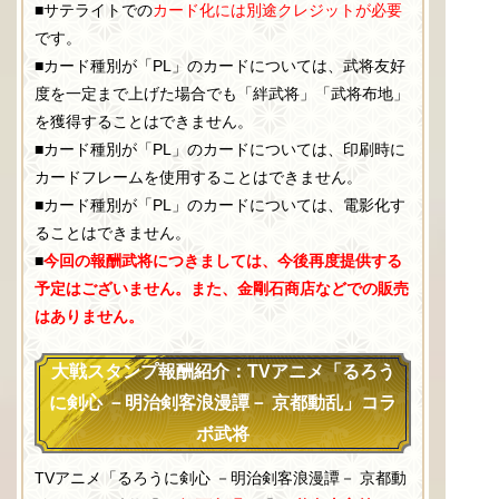
■サテライトでの
カード化には別途クレジットが必要
です。
■カード種別が「PL」のカードについては、武将友好
度を一定まで上げた場合でも「絆武将」「武将布地」
を獲得することはできません。
■カード種別が「PL」のカードについては、印刷時に
カードフレームを使用することはできません。
■カード種別が「PL」のカードについては、電影化す
ることはできません。
■
今回の報酬武将につきましては、今後再度提供する
予定はございません。また、金剛石商店などでの販売
はありません。
大戦スタンプ報酬紹介：TVアニメ「るろう
に剣心 －明治剣客浪漫譚－ 京都動乱」コラ
ボ武将
TVアニメ「るろうに剣心 －明治剣客浪漫譚－ 京都動