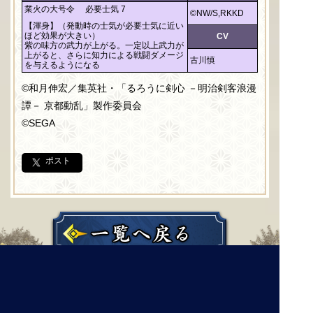
業火の大号令
必要士気 7
©NW/S,RKKD
【渾身】（発動時の士気が必要士気に近い
ほど効果が大きい）
CV
紫の味方の武力が上がる。一定以上武力が
上がると、さらに知力による戦闘ダメージ
古川慎
を与えるようになる
©和月伸宏／集英社・「るろうに剣心 －明治剣客浪漫
譚－ 京都動乱」製作委員会
©SEGA
ポスト