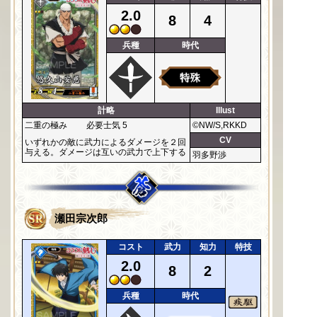
2.0
8
4
兵種
時代
計略
Illust
二重の極み
必要士気 5
©NW/S,RKKD
CV
いずれかの敵に武力によるダメージを２回
与える。ダメージは互いの武力で上下する
羽多野渉
瀬田宗次郎
コスト
武力
知力
特技
2.0
8
2
兵種
時代