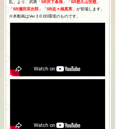
乱」より、武将「
SR沢下条張
」「
SR悠久山安慈
」
「
SR瀬田宗次郎
」「
SR志々雄真実
」が登場します。
※本動画はVer.3.0.0D環境のものです。