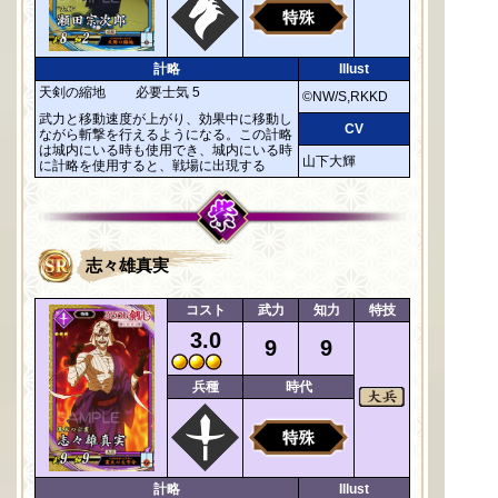
計略
Illust
天剣の縮地
必要士気 5
©NW/S,RKKD
武力と移動速度が上がり、効果中に移動し
CV
ながら斬撃を行えるようになる。この計略
は城内にいる時も使用でき、城内にいる時
山下大輝
に計略を使用すると、戦場に出現する
志々雄真実
コスト
武力
知力
特技
3.0
9
9
兵種
時代
計略
Illust