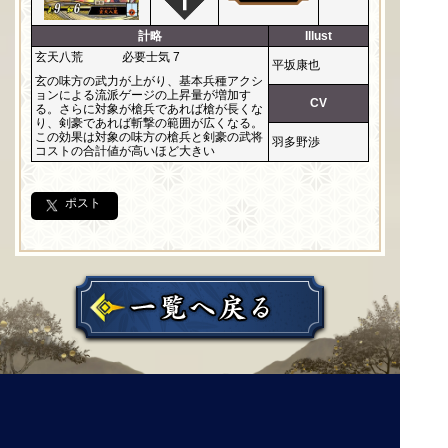
計略
Illust
玄天八荒
必要士気 7
平坂康也
玄の味方の武力が上がり、基本兵種アクシ
ョンによる流派ゲージの上昇量が増加す
CV
る。さらに対象が槍兵であれば槍が長くな
り、剣豪であれば斬撃の範囲が広くなる。
この効果は対象の味方の槍兵と剣豪の武将
羽多野渉
コストの合計値が高いほど大きい
ポスト