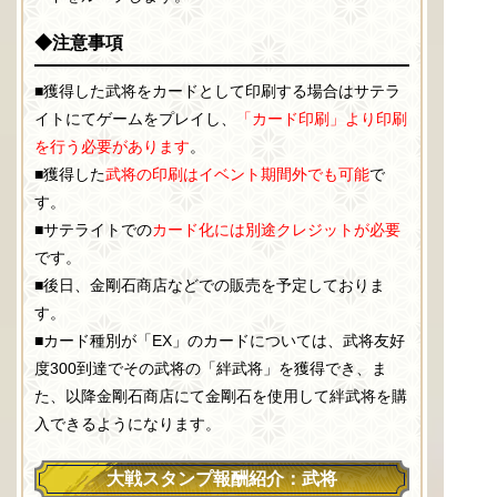
◆注意事項
■獲得した武将をカードとして印刷する場合はサテラ
イトにてゲームをプレイし、
「カード印刷」より印刷
を行う必要があります
。
■獲得した
武将の印刷はイベント期間外でも可能
で
す。
■サテライトでの
カード化には別途クレジットが必要
です。
■後日、金剛石商店などでの販売を予定しておりま
す。
■カード種別が「EX」のカードについては、武将友好
度300到達でその武将の「絆武将」を獲得でき、ま
た、以降金剛石商店にて金剛石を使用して絆武将を購
入できるようになります。
大戦スタンプ報酬紹介：武将