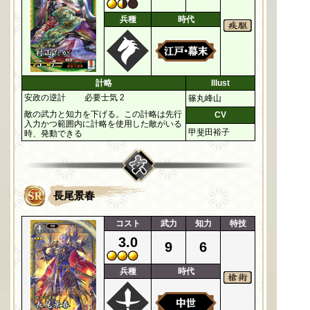
兵種
時代
計略
Illust
安政の逆計
必要士気 2
篠丸峰山
敵の武力と知力を下げる。この計略は先行
CV
入力かつ範囲内に計略を使用した敵がいる
甲斐田裕子
時、発動できる
長尾景春
コスト
武力
知力
特技
3.0
9
6
兵種
時代