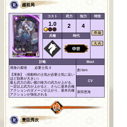
越前局
コスト
武力
知力
特技
1.0
2
4
兵種
時代
計略
Illust
渾身の慕情
必要士気 4
創-taro
【渾身】（発動時の士気が必要士気に近い
ほど効果が大きい）
CV
最も武力の高い紫の味方の武力が上がる。
一定以上武力が上がると、さらに基本兵種
アクションのダメージが上がり、基本兵種
新田恵海
アクションが強化される
豊臣秀次