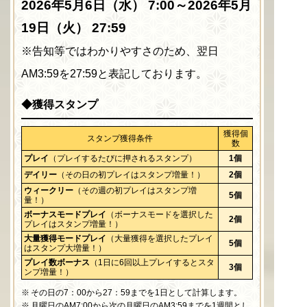
2026年5月6日（水） 7:00～2026年5月
19日（火） 27:59
※告知等ではわかりやすさのため、翌日
AM3:59を27:59と表記しております。
◆獲得スタンプ
獲得個
スタンプ獲得条件
数
プレイ
（プレイするたびに押されるスタンプ）
1個
デイリー
（その日の初プレイはスタンプ増量！）
2個
ウィークリー
（その週の初プレイはスタンプ増
5個
量！）
ボーナスモードプレイ
（ボーナスモードを選択した
2個
プレイはスタンプ増量！）
大量獲得モードプレイ
（大量獲得を選択したプレイ
5個
はスタンプ大増量！）
プレイ数ボーナス
（1日に6回以上プレイするとスタ
3個
ンプ増量！）
その日の7：00から27：59までを1日として計算します。
月曜日のAM7:00から次の月曜日のAM3:59までを1週間とし