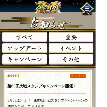
す
べ
て
重
要
ア
ッ
プ
デ
ー
ト
イ
ベ
ン
ト
キ
ャ
ン
ペ
ー
ン
そ
の
他
2026-5-5
キャンペーン
第83回大戦スタンプキャンペーン開催！
5月6日(水)より、第83回大戦スタンプキャンペーンの
開催を予定しております。