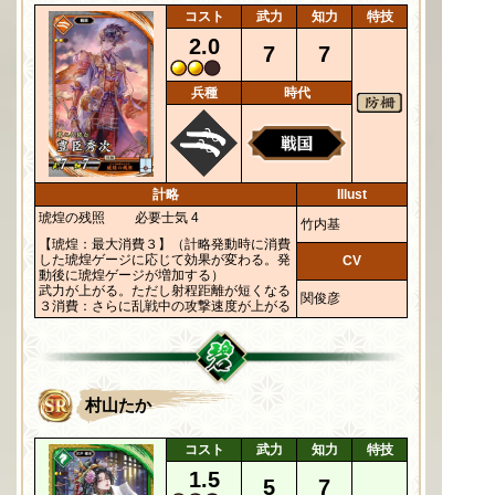
コスト
武力
知力
特技
2.0
7
7
兵種
時代
計略
Illust
琥煌の残照
必要士気 4
竹内基
【琥煌：最大消費３】（計略発動時に消費
した琥煌ゲージに応じて効果が変わる。発
CV
動後に琥煌ゲージが増加する）
武力が上がる。ただし射程距離が短くなる
関俊彦
３消費：さらに乱戦中の攻撃速度が上がる
村山たか
コスト
武力
知力
特技
1.5
5
7