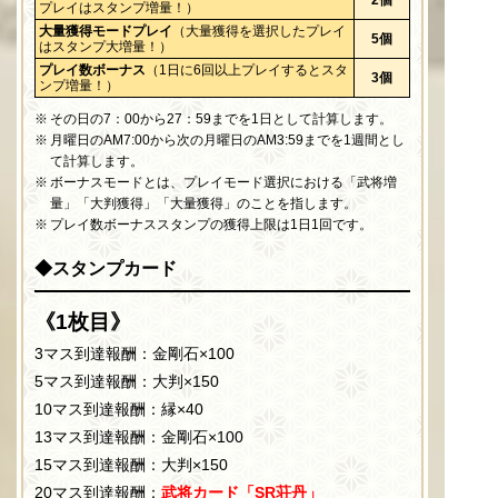
2個
プレイはスタンプ増量！）
大量獲得モードプレイ
（大量獲得を選択したプレイ
5個
はスタンプ大増量！）
プレイ数ボーナス
（1日に6回以上プレイするとスタ
3個
ンプ増量！）
その日の7：00から27：59までを1日として計算します。
月曜日のAM7:00から次の月曜日のAM3:59までを1週間とし
て計算します。
ボーナスモードとは、プレイモード選択における「武将増
量」「大判獲得」「大量獲得」のことを指します。
プレイ数ボーナススタンプの獲得上限は1日1回です。
◆スタンプカード
《1枚目》
3マス到達報酬：金剛石×100
5マス到達報酬：大判×150
10マス到達報酬：縁×40
13マス到達報酬：金剛石×100
15マス到達報酬：大判×150
20マス到達報酬：
武将カード「SR荘丹」