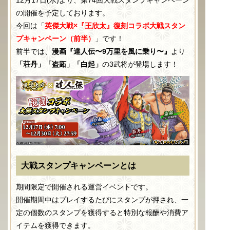
12月17日(水)より、第74回大戦スタンプキャンペーン
の開催を予定しております。
今回は「
英傑大戦×『王欣太』復刻コラボ大戦スタン
プキャンペーン（前半）
」です！
前半では、
漫画『達人伝〜9万里を風に乗り〜』
より
「荘丹」「盗跖」「白起」
の3武将が登場します！
大戦スタンプキャンペーンとは
期間限定で開催される運営イベントです。
開催期間中はプレイするたびにスタンプが押され、一
定の個数のスタンプを獲得すると特別な報酬や消費ア
イテムを獲得できます。