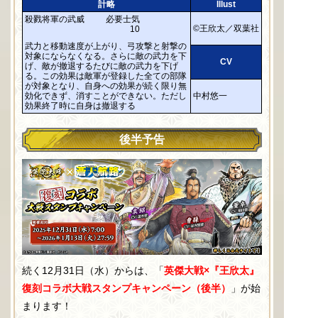
計略
Illust
殺戮将軍の武威
必要士気
©王欣太／双葉社
10
武力と移動速度が上がり、弓攻撃と射撃の
対象にならなくなる。さらに敵の武力を下
CV
げ、敵が撤退するたびに敵の武力を下げ
る。この効果は敵軍が登録した全ての部隊
が対象となり、自身への効果が続く限り無
効化できず、消すことができない。ただし
中村悠一
効果終了時に自身は撤退する
後半予告
続く12月31日（水）からは、「
英傑大戦×『王欣太』
復刻コラボ大戦スタンプキャンペーン（後半）
」が始
まります！