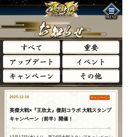
す
べ
て
重
要
ア
ッ
プ
デ
ー
ト
イ
ベ
ン
ト
キ
ャ
ン
ペ
ー
ン
そ
の
他
2025-12-16
キャンペーン
英傑大戦×『王欣太』復刻コラボ 大戦スタンプ
キャンペーン（前半）開催！