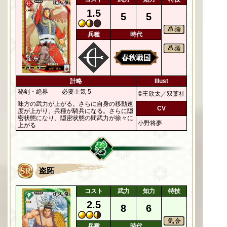
1.5
5
5
兵種
時代
計略
Illust
秘剣・絶界
必要士気 5
©王欣太／双葉社
味方の武力が上がる。さらに自身の移動速
CV
度が上がり、兵種が騎兵になる。さらに隠
密状態になり、隠密状態の間武力が徐々に
小野将夢
上がる
盗跖
コスト
武力
知力
特技
2.5
8
6
兵種
時代