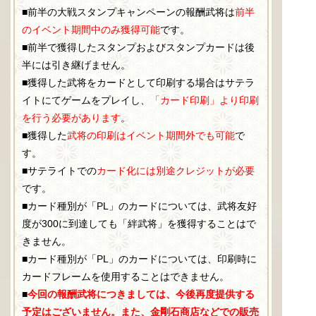
■前半の大戦スタンプキャンペーンの報酬武将は
前半
のイベント期間中のみ獲得可能
です。
■前半で獲得したスタンプおよびスタンプカードは後
半には引き継げません。
■獲得した武将をカードとして印刷する場合はサテラ
イトにてゲームをプレイし、
「カード印刷」より印刷
を行う必要があります
。
■獲得した
武将の印刷はイベント期間外でも可能
で
す。
■サテライトでの
カード化には別途クレジットが必要
です。
■カード種別が「PL」のカードについては、武将友好
度が300に到達しても「絆武将」を獲得することはで
きません。
■カード種別が「PL」のカードについては、印刷時に
カードフレームを使用することはできません。
■
今回の報酬武将につきましては、今後再度提供する
予定はございません。また、金剛石商店などでの販売