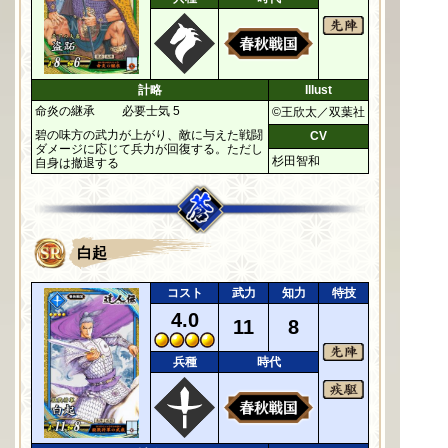
計略
Illust
命炎の継承
必要士気 5
©王欣太／双葉社
碧の味方の武力が上がり、敵に与えた戦闘
CV
ダメージに応じて兵力が回復する。ただし
杉田智和
自身は撤退する
白起
コスト
武力
知力
特技
4.0
11
8
兵種
時代