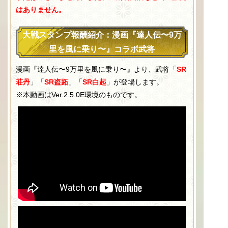
はありません。
大戦スタンプ報酬紹介：漫画『達人伝〜9万
里を風に乗り〜』コラボ武将
漫画『達人伝〜9万里を風に乗り〜』より、武将「
SR
荘丹
」「
SR盗跖
」「
SR白起
」が登場します。
※本動画はVer.2.5.0E環境のものです。