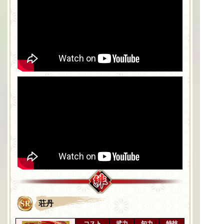
荘丹
コスト
武力
知力
特技