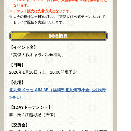
「1DAYトーナメント西日本」大会参加者32名は無料招待と
なります。
チケット販売は先着方式となります。
大会の模様は当日YouTube（英傑大戦 公式チャンネル）で
もライブ配信を実施いたします。
開催概要
【イベント名】
「英傑大戦キャラバンin福岡」
【日時】
2026年1月10日（土）10:00開場予定
【会場】
北九州メッセ
AIM 3F
（
福岡県北九州市小倉北区浅野
3-8-1
）
【
1DAY
トーナメント】
勝 氏
/ 江越彬紀（声優）
【交流会】