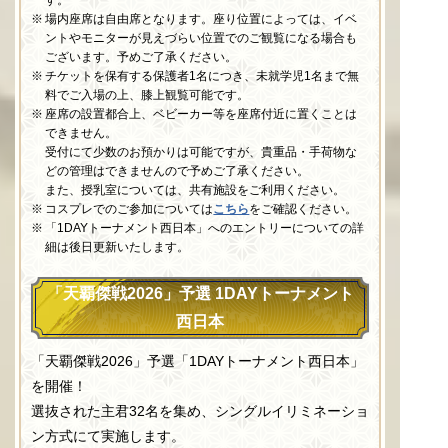
す。
場内座席は自由席となります。座り位置によっては、イベ
ントやモニターが見えづらい位置でのご観覧になる場合も
ございます。予めご了承ください。
チケットを保有する保護者1名につき、未就学児1名まで無
料でご入場の上、膝上観覧可能です。
座席の設置都合上、ベビーカー等を座席付近に置くことは
できません。
受付にて少数のお預かりは可能ですが、貴重品・手荷物な
どの管理はできませんので予めご了承ください。
また、授乳室については、共有施設をご利用ください。
コスプレでのご参加については
こちら
をご確認ください。
「1DAYトーナメント西日本」へのエントリーについての詳
細は後日更新いたします。
「天覇傑戦2026」予選 1DAYトーナメント
西日本
「天覇傑戦2026」予選「1DAYトーナメント西日本」
を開催！
選抜された主君32名を集め、シングルイリミネーショ
ン方式にて実施します。