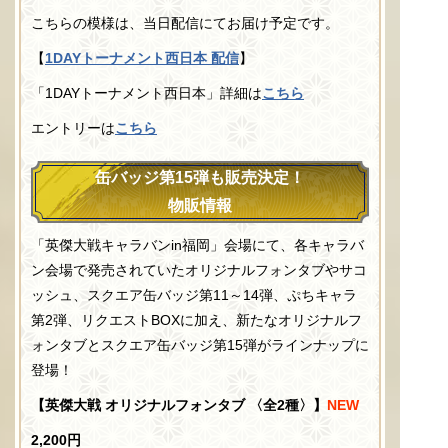
こちらの模様は、当日配信にてお届け予定です。
【
1DAY
トーナメント西日本 配信
】
「
1DAY
トーナメント西日本」詳細は
こちら
エントリーは
こちら
缶バッジ第15弾も販売決定！
物販情報
「英傑大戦キャラバンin福岡」会場にて、各キャラバ
ン会場で発売されていたオリジナルフォンタブやサコ
ッシュ、スクエア缶バッジ第11～14弾、ぷちキャラ
第2弾、リクエストBOXに加え、新たなオリジナルフ
ォンタブとスクエア缶バッジ第15弾がラインナップに
登場！
【英傑大戦 オリジナルフォンタブ 〈全2種〉】
NEW
2,200円