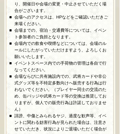
り、開催日や会場の変更・中止させていただく場
合がございます。
会場へのアクセスは、HPなどをご確認いただきご
来場ください。
会場までの、宿泊・交通費等については、イベン
ト参加者のご負担となります。
会場内での飲食や喫煙などについては、会場のル
ールにしたがっていただけますよう、よろしくお
願いいたします。
イベントスペース内での手荷物の管理は各自で行
なってください。
会場ならびに共有施設内での、武将カードや非公
式グッズ等を不特定多数向けへ販売する行為は行
わないでください。（プレイヤー同士の交流のた
め、缶バッジや武将カード等の交換は推奨してお
りますが、個人での販売行為は許諾しておりませ
ん）
誹謗、中傷とみられるヤジ、過度な歓声等、イベ
ントに関わる妨害行為が見られた場合は、注意さ
せていただき、状況によりご退場いただく場合が