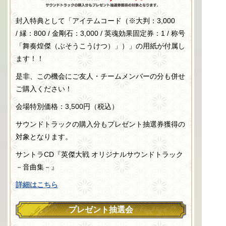
封入特典として「アイテムコード（※大判：
3,000
/
縁：
800 /
金剛石：
3,000 /
英魂効果固定券：
1 /
称号
「舞奏煌傑（ぶそうこうけつ）」）」の用紙が付属し
ます！！
是非、この機会にご友人・チームメンバーの分も併せ
ご購入ください！
会場特別価格：
3,500
円（税込）
サウンドトラックの購入分もプレゼント抽選券獲得の
対象となります。
サントラ
CD
『英傑大戦 オリジナルサウンドトラック
－音曲集－』
詳細はこちら
プレゼント抽選会