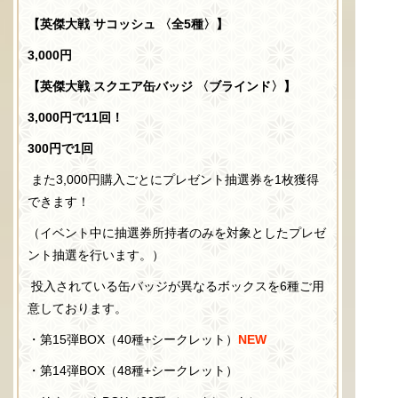
【英傑大戦 サコッシュ 〈全5種〉】
3,000円
【英傑大戦 スクエア缶バッジ 〈ブラインド〉】
3,000円で11回！
300円で1回
また
3,000
円購入ごとにプレゼント抽選券を
1
枚獲得
できます！
（イベント中に抽選券所持者のみを対象としたプレゼ
ント抽選を行います。）
投入されている缶バッジが異なるボックスを6種ご用
意しております。
・第15弾BOX（40種
+
シークレット）
NEW
・第14弾BOX（48種
+
シークレット）