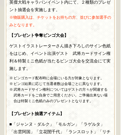
英傑大戦キャラバンイベント内にて、２種類のプレゼ
ント抽選会を実施します。
※物販購入は、チケットをお持ちの方、並びに参加選手の
みとなります。
【プレゼント争奪ビンゴ大会】
ゲストイラストレーターさん描き下ろしのサイン色紙
をはじめ、イベント出演ゲスト 武将カードサイン権
利＆特製ミニ色紙が当たるビンゴ大会を交流会にて実
施します。
ビンゴカード配布時に会場にいる方が対象となります。
ビンゴ結果に応じて当選者数は会場ごとに異なります。
武将カードサイン権利についてはゲストの方々が関連する
武将カードをご自身でご用意ください。ご準備出来ない場
合は特製ミニ色紙のみのプレゼントとなります。
【プレゼント抽選アイテム】
■
「ジャンヌ・ダルク」「モルガン」「ラゲルタ」
「出雲阿国」「立花誾千代」「ランスロット」「リチ