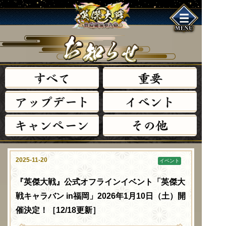
す
べ
て
重
要
ア
ッ
プ
デ
ー
ト
イ
ベ
ン
ト
キ
ャ
ン
ペ
ー
ン
そ
の
他
2025-11-20
イベント
『英傑大戦』公式オフラインイベント「英傑大
戦キャラバン in福岡」2026年1月10日（土）開
催決定！［12/18更新］