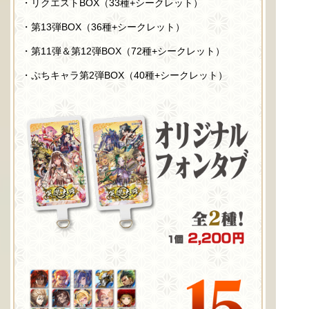
・リクエストBOX（33種
+
シークレット）
・第13弾BOX（36種
+
シークレット）
・第11弾＆第12弾
BOX
（72種
+
シークレット）
・ぷちキャラ第2弾
BOX
（
40
種
+
シークレット）