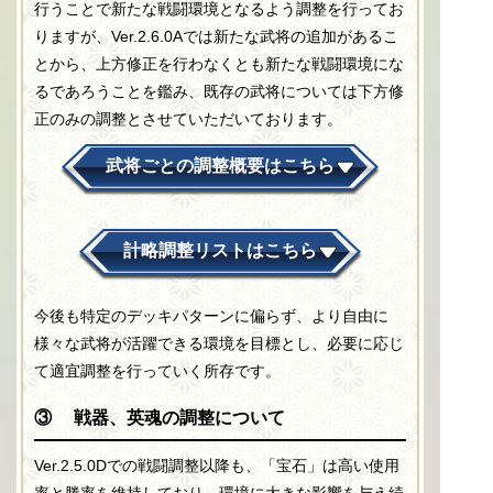
行うことで新たな戦闘環境となるよう調整を行ってお
りますが、Ver.2.6.0Aでは新たな武将の追加があるこ
とから、上方修正を行わなくとも新たな戦闘環境にな
るであろうことを鑑み、既存の武将については下方修
正のみの調整とさせていただいております。
武将ごとの調整概要はこちら
計略調整リストはこちら
今後も特定のデッキパターンに偏らず、より自由に
様々な武将が活躍できる環境を目標とし、必要に応じ
て適宜調整を行っていく所存です。
③ 戦器、英魂の調整について
Ver.2.5.0Dでの戦闘調整以降も、「宝石」は高い使用
率と勝率を維持しており、環境に大きな影響を与え続