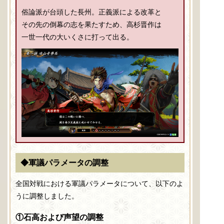
俗論派が台頭した長州。正義派による改革と
その先の倒幕の志を果たすため、高杉晋作は
一世一代の大いくさに打って出る。
◆軍議パラメータの調整
全国対戦における軍議パラメータについて、以下のよ
うに調整しました。
①石高および声望の調整