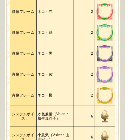
肖像フレーム
ネコ・赤
2
肖像フレーム
ネコ・緑
2
肖像フレーム
ネコ・黒
2
肖像フレーム
ネコ・紫
2
肖像フレーム
ネコ・橙
2
システムボイ
才色兼備（Voice：
6
ス
勝生真沙子）
システムボイ
小意気（Voice：山
6
ス
寺宏一）