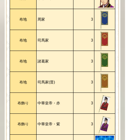
布地
周家
3
布地
司馬家
3
布地
諸葛家
3
布地
司馬家(晋)
3
布飾り
中華皇帝・赤
3
布飾り
中華皇帝・紫
3