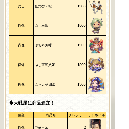
兵士
巫女②・橙
1500
肖像
ぷち王翦
1500
肖像
ぷち卑弥呼
1500
肖像
ぷち五郎八姫
1500
肖像
ぷち天草四郎
1500
◆大戦屋に商品追加！
種類
商品名
クレジット
サムネイル
肖像
中華皇帝
2