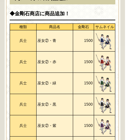
◆金剛石商店に商品追加！
種類
商品名
金剛石
サムネイル
兵士
巫女②・青
1500
兵士
巫女②・赤
1500
兵士
巫女②・緑
1500
兵士
巫女②・黒
1500
兵士
巫女②・紫
1500