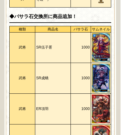
◆バサラ石交換所に商品追加！
種類
商品名
バサラ石
サムネイル
武将
SR伍子胥
1000
武将
SR成蟜
1000
武将
ER項羽
1000