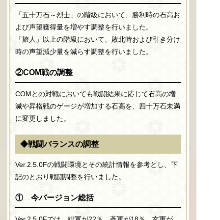
「五十万石～烈士」の階級において、勝利時の石高お
よび声望獲得量を増やす調整を行いました。
「旅人」以上の階級において、敗北時および引き分け
時の声望減少量を減らす調整を行いました。
②COM戦の調整
COMとの対戦においても戦闘結果に応じて石高の増
減や昇格戦のゲージが増加する石高を、四十万石未満
に変更しました。
◆戦闘バランスの調整
Ver.2.5.0Fの戦闘環境とその統計情報を参考とし、下
記のとおり戦闘調整を行いました。
① 今バージョン総括
Ver.2.5.0Fでは、緋軍が22％、蒼軍が18％、玄軍が