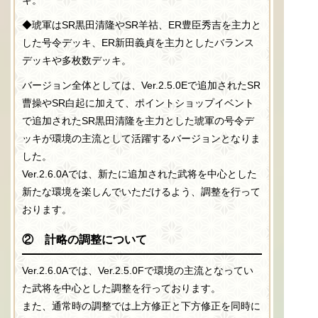
◆琥軍はSR黒田清隆やSR羊祜、ER豊臣秀吉を主力と
した号令デッキ、ER新田義貞を主力としたバランス
デッキや多枚数デッキ。
バージョン全体としては、Ver.2.5.0Eで追加されたSR
曹操やSR白起に加えて、ポイントショップイベント
で追加されたSR黒田清隆を主力とした琥軍の号令デ
ッキが環境の主流として活躍するバージョンとなりま
した。
Ver.2.6.0Aでは、新たに追加された武将を中心とした
新たな環境を楽しんでいただけるよう、調整を行って
おります。
② 計略の調整について
Ver.2.6.0Aでは、Ver.2.5.0Fで環境の主流となってい
た武将を中心とした調整を行っております。
また、通常時の調整では上方修正と下方修正を同時に