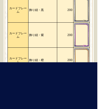
カードフレー
飾り紐・黒
200
ム
カードフレー
飾り紐・紫
200
ム
カードフレー
飾り紐・橙
200
ム
◆不具合の修正
［3/11更新］
Ver.2.6.0Aにて修正している不具合に関
して、記載漏れがありました。不具合⑦に関して追加
で記載しております。