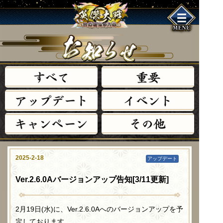
す
べ
て
重
要
ア
ッ
プ
デ
ー
ト
イ
ベ
ン
ト
キ
ャ
ン
ペ
ー
ン
そ
の
他
2025-2-18
アップデート
Ver.2.6.0Aバージョンアップ告知[3/11更新]
2月19日(水)に、Ver.2.6.0Aへのバージョンアップを予
定しております。