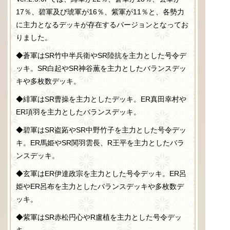
17％、碧軍及び琥軍が16％、紫軍が11％と、各勢力
に主力となるデッキが存在するバージョンとなってお
りました。
◆蒼軍はSR竹中半兵衛やSR陸抗を主力とした号令デ
ッキ。SR白起やSR神谷薫を主力としたバランスデッ
キや多枚数デッキ。
◆緋軍はSR曹操を主力としたデッキ。ER真田幸村や
ER項羽を主力としたバランスデッキ。
◆碧軍はSR盗跖やSR中野竹子を主力とした号令デッ
キ。ER馬姫やSR関羽雲長、R王平を主力としたバラ
ンスデッキ。
◆玄軍はER伊達政宗を主力とした号令デッキ。ER呂
姫やER呂布を主力としたバランスデッキや多枚数デ
ッキ。
◆紫軍はSR赤松円心やR盧植を主力とした号令デッ
キ。