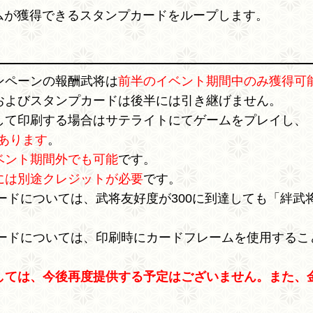
ムが獲得できるスタンプカードをループします。
ンペーンの報酬武将は
前半のイベント期間中のみ獲得可
およびスタンプカードは後半には引き継げません。
して印刷する場合はサテライトにてゲームをプレイし、
あります
。
ベント期間外でも可能
です。
には別途クレジットが必要
です。
カードについては、武将友好度が300に到達しても「絆武
カードについては、印刷時にカードフレームを使用するこ
しては、今後再度提供する予定はございません。また、