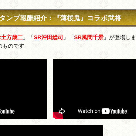
タンプ報酬紹介：『薄桜鬼』コラボ武将
R土方歳三
」「
SR沖田総司
」「
SR風間千景
」が登場し
環境のものです。