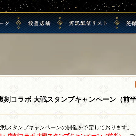
ー
タ
設
置
店
舗
実
況
配
信
リ
ス
ト
英
.
復刻コラボ 大戦スタンプキャンペーン（前
7回大戦スタンプキャンペーンの開催を予定しております。