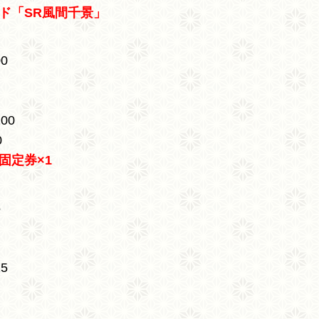
ド「SR風間千景」
0
00
0
固定券×1
5
5