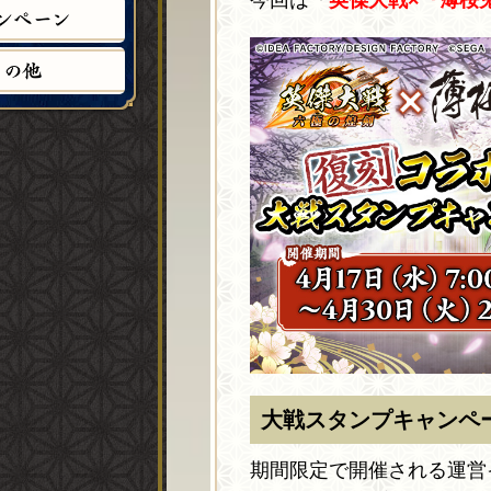
今回は「
英傑大戦×『薄桜
ン
ペ
ー
ン
そ
の
他
大戦スタンプキャンペ
期間限定で開催される運営