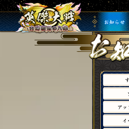
お
知
ら
せ
ア
ッ
イ