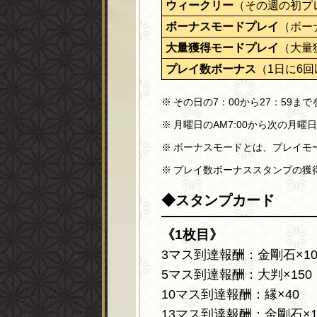
ウィークリー
（その週の初プ
ボーナスモードプレイ
（ボー
大量獲得モードプレイ
（大量
プレイ数ボーナス
（1日に6
その日の7：00から27：59ま
月曜日のAM7:00から次の月曜
ボーナスモードとは、プレイモ
プレイ数ボーナススタンプの獲得
◆スタンプカード
《1枚目》
3マス到達報酬：金剛石×10
5マス到達報酬：大判×150
10マス到達報酬：縁×40
13マス到達報酬：金剛石×1