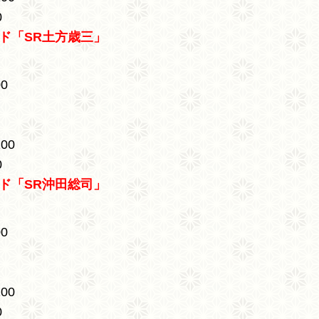
0
ド「SR土方歳三」
0
00
0
ド「SR沖田総司」
0
00
0