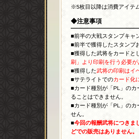
※5枚目以降は消費アイテ
◆注意事項
■前半の大戦スタンプキャ
■前半で獲得したスタンプ
■獲得した武将をカードと
刷」より印刷を行う必要が
■獲得した
武将の印刷はイ
■サテライトでの
カード化
■カード種別が「PL」の
ることはできません。
■カード種別が「PL」の
せん。
■
今回の報酬武将につきま
どでの販売はありません。