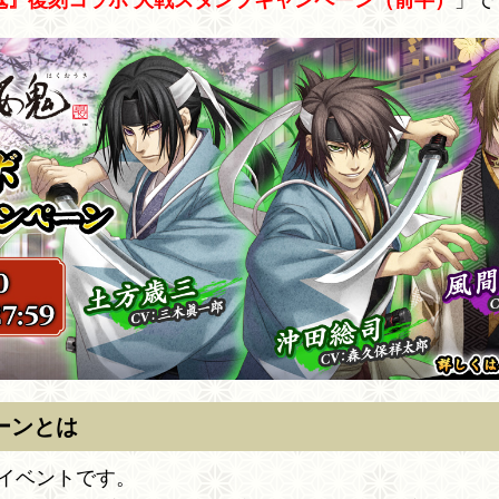
鬼』復刻コラボ 大戦スタンプキャンペーン（前半）
」で
ーンとは
イベントです。