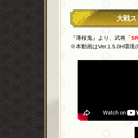
大戦ス
『薄桜鬼』より、武将「
S
※本動画はVer.1.5.0H