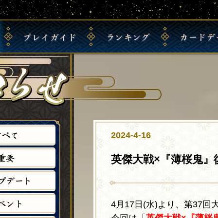
プ
レ
イ
ガ
イ
ド
ラ
ン
キ
ン
グ
カ
ー
ド
デ
英
初
完
全
地
傑
戦
チ
傑
め
全
国
域
士
祭
ー
大
て
プ
主
別
ラ
り
ム
戦
の
レ
君
主
ン
ラ
ラ
と
方
イ
ラ
君
キ
ン
ン
は
は
ガ
ン
ラ
ン
キ
キ
こ
イ
キ
ン
グ
ン
ン
す
べ
て
2024-4-16
ち
ド
ン
キ
グ
グ
ら
グ
ン
重
要
英傑大戦×『薄桜鬼』
グ
プ
デ
ー
ト
ベ
ン
ト
4月17日(水)より、第3